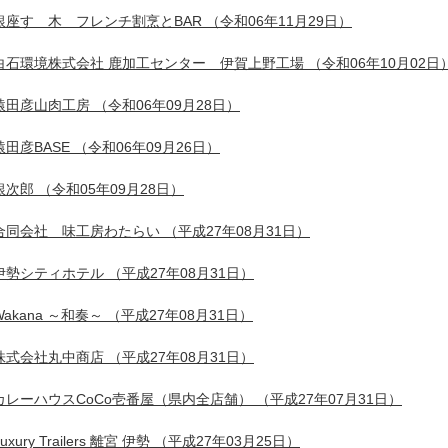
銀座すゞ木 フレンチ割烹とBAR
（令和06年11月29日）
白石環境株式会社 鹿加工センター 伊賀上野工場
（令和06年10月02日
猿田彦山肉工房
（令和06年09月28日）
猿田彦BASE
（令和06年09月26日）
銀次郎
（令和05年09月28日）
合同会社 味工房わたらい
（平成27年08月31日）
伊勢シティホテル
（平成27年08月31日）
Wakana ～和奏～
（平成27年08月31日）
株式会社丸中商店
（平成27年08月31日）
カレーハウスCoCo壱番屋（県内全店舗）
（平成27年07月31日）
uxury Trailers 離宮 伊勢
（平成27年03月25日）