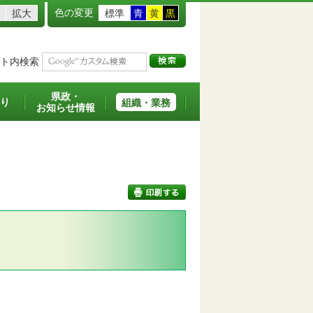
色の変更
拡大
標準
青
黄
黒
ト内検索
県政・
り
組織・業務
お知らせ情報
印刷する