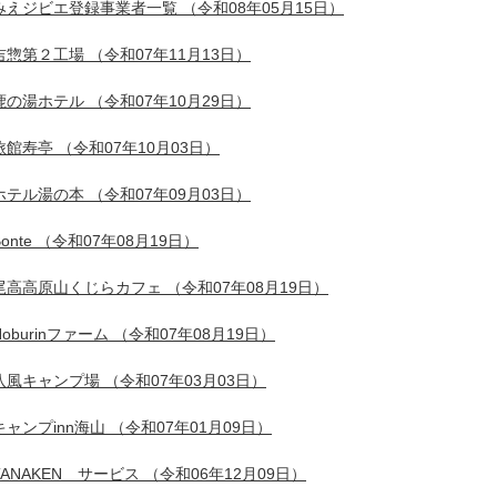
みえジビエ登録事業者一覧
（令和08年05月15日）
吉惣第２工場
（令和07年11月13日）
鹿の湯ホテル
（令和07年10月29日）
旅館寿亭
（令和07年10月03日）
ホテル湯の本
（令和07年09月03日）
onte
（令和07年08月19日）
尾高高原山くじらカフェ
（令和07年08月19日）
Noburinファーム
（令和07年08月19日）
八風キャンプ場
（令和07年03月03日）
キャンプinn海山
（令和07年01月09日）
TANAKEN サービス
（令和06年12月09日）