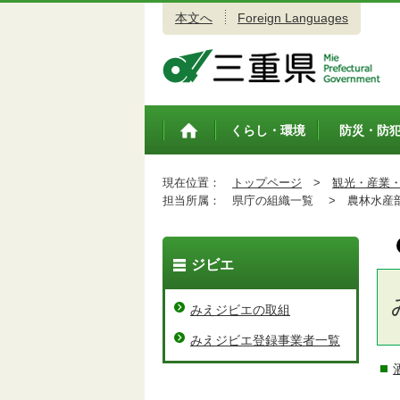
本文へ
Foreign Languages
三重県公式ウェブサイト
くらし・環境
防災・防
トップペ
ージ
現在位置：
トップページ
>
観光・産業
担当所属：
県庁の組織一覧 >
農林水産
ジビエ
みえジビエの取組
みえジビエ登録事業者一覧