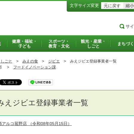
文字サイズ変更
元に戻す
縮小
サイ
健康・福祉・
スポーツ・
観光・産業・
犯
まちづく
子ども
教育・文化
しごと
・しごと
>
みえの食
>
ジビエ
>
みえジビエ登録事業者一覧
部 >
フードイノベーション課
みえジビエ登録事業者一覧
酒アルコ菰野店
（令和08年05月15日）