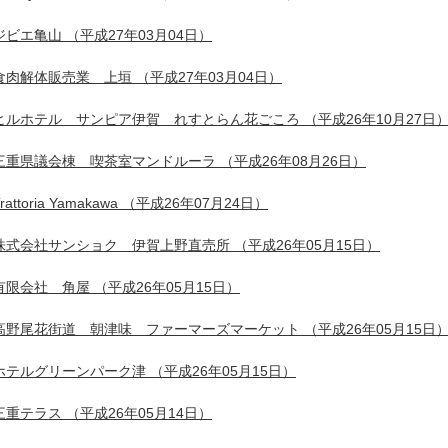
ジビエ亀山
（平成27年03月04日）
食肉解体販売業 上垣
（平成27年03月04日）
ヒルホテル サンピア伊賀 れすとらん花ごころ
（平成26年10月27日
三重県議会棟 喫茶室マンドルーラ
（平成26年08月26日）
rattoria Yamakawa
（平成26年07月24日）
株式会社サンショク 伊賀上野直売所
（平成26年05月15日）
有限会社 角屋
（平成26年05月15日）
高野尾花街道 朝津味 ファーマーズマーケット
（平成26年05月15日
ホテルグリーンパーク津
（平成26年05月15日）
三重テラス
（平成26年05月14日）