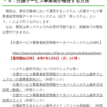
５．介護サービス事業者が報告する方法
報告は、厚生労働省において運営するシステム（介護サービス事
業者経営情報データベースシステム（以下「本システム」とい
う。）により行うものとします。
なお、報告は本システムでのみ受付可能であり、紙媒体での報告
は受付できません。
【介護サービス事業者経営情報データベースシステムのURL】
https://www.kaigokensaku.mhlw.go.jp/zaimu/todokede/login
【運用開始日時】 令和7年1月6日（月）13 時～
＜システム操作方法についてのマニュアル等＞
・
介護サービス事業者経営情報データベースシステム操作マニ
ュアル（介護事業所向け）
（外部リンク）
・
介護サービス事業者経営情報データベースシステム操作方法
説明（動画）
（外部リンク）
・
介護サービス事業者経営情報データベースシステム操作方法
説明スライド
（外部リンク）
・
介護経営ＤＢかんたん操作ガイド（ファイル登録版）
（外部