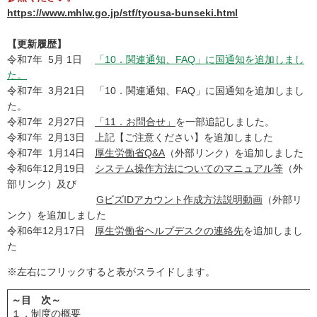
https://www.mhlw.go.jp/stf/tyousa-bunseki.html
【更新履歴】
令和7年 5月 1日
「10．関連通知、FAQ」に国通知を追加しまし
た。
令和7年 3月21日 「10．関連通知、FAQ」に国通知を追加しまし
た。
令和7年 2月27日
「11．お問合せ」
を一部追記しました。
令和7年 2月13日 上記【ご注意ください】を追加しました
令和7年 1月14日
厚生労働省Q&A
（外部リンク）を追加しました
令和6年12月19日
システム操作方法についてのマニュアル等
（外
部リンク）及び
GビズIDアカウント作成方法説明動画
（外部リ
ンク）を追加しました
令和6年12月17日
厚生労働省ヘルプデスクの連絡先
を追加しまし
た
※左右にフリックすると表がスライドします。
～目 次～
１．制度の概要