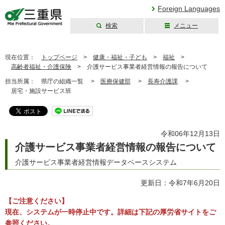
Foreign Languages
検索
メニュー
三重県公式ウェブ
サイト
現在位置：
トップページ
>
健康・福祉・子ども
>
福祉
>
高齢者福祉・介護保険
>
介護サービス事業者経営情報の報告について
担当所属：
県庁の組織一覧 >
医療保健部
>
長寿介護課
>
居宅・施設サービス班
令和06年12月13日
介護サービス事業者経営情報の報告について
介護サービス事業者経営情報データベースシステム
更新日：令和7年6月20日
【ご注意ください】
現在、システムが一時停止中です。詳細は下記の厚労省サイトをご
参照ください。