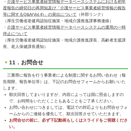
・
介護サービス事業者経営情報データベースシステムにおける初年
度報告の締切日の再周知及び「介護サービス事業者経営情報の報告
等に関するQ&A(Vol.4)」の発出について
（外部リンク）
（厚生労働省老健局認知症施策・地域介護推進課事務連絡）
・
介護サービス事業者経営情報データベースシステムの運用の一時
停止について
（厚生労働省老健局認知症施策・地域介護推進課長、高齢者支援課
長、老人保健課長通知）
11．お問合せ
三重県に報告を行う事業者による制度に関するお問い合わせ（報
告期限、報告単位等）は、下記のお問合せフォームからお願いいた
します。
順次回答してまいりますが、内容によっては国に照会しますの
で、お時間をいただくこともあることをご了承ください。
お問い合わせにつきましては、電話での対応よりもお問合せフォ
ームからのご連絡を優先して、順次回答させていただきます。
お問合せの前に、必ず下記動画もしくはスライドをご視聴くださ
い。