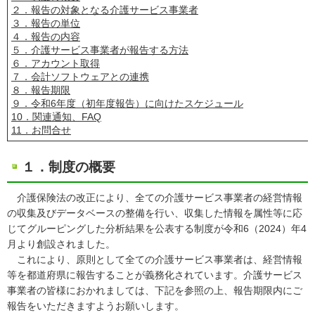
２．報告の対象となる介護サービス事業者
３．報告の単位
４．報告の内容
５．介護サービス事業者が報告する方法
６．アカウント取得
７．会計ソフトウェアとの連携
８．報告期限
９．令和6年度（初年度報告）に向けたスケジュール
10．関連通知、FAQ
11．お問合せ
１．制度の概要
介護保険法の改正により、全ての介護サービス事業者の経営情報
の収集及びデータベースの整備を行い、収集した情報を属性等に応
じてグルーピングした分析結果を公表する制度が令和6（2024）年4
月より創設されました。
これにより、原則として全ての介護サービス事業者は、経営情報
等を都道府県に報告することが義務化されています。介護サービス
事業者の皆様におかれましては、下記を参照の上、報告期限内にご
報告をいただきますようお願いします。