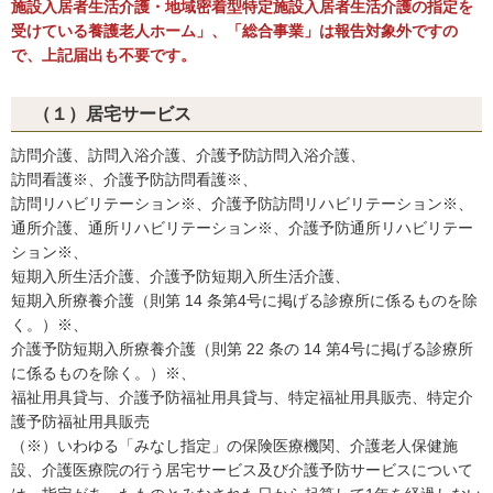
施設入居者生活介護・地域密着型特定施設入居者生活介護の指定を
受けている養護老人ホーム」、「総合事業」は報告対象外ですの
で、上記届出も不要です。
（１）居宅サービス
訪問介護、訪問入浴介護、介護予防訪問入浴介護、
訪問看護※、介護予防訪問看護※、
訪問リハビリテーション※、介護予防訪問リハビリテーション※、
通所介護、通所リハビリテーション※、介護予防通所リハビリテー
ション※、
短期入所生活介護、介護予防短期入所生活介護、
短期入所療養介護（則第 14 条第4号に掲げる診療所に係るものを除
く。）※、
介護予防短期入所療養介護（則第 22 条の 14 第4号に掲げる診療所
に係るものを除く。）※、
福祉用具貸与、介護予防福祉用具貸与、特定福祉用具販売、特定介
護予防福祉用具販売
（※）いわゆる「みなし指定」の保険医療機関、介護老人保健施
設、介護医療院の行う居宅サービス及び介護予防サービスについて