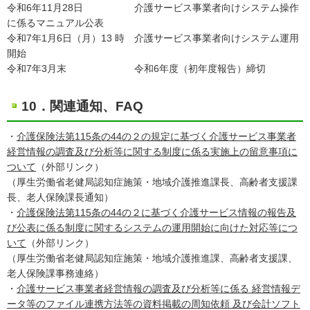
令和6年11月28日 介護サービス事業者向けシステム操作
に係るマニュアル公表
令和7年1月6日（月）13 時 介護サービス事業者向けシステム運用
開始
令和7年3月末 令和6年度（初年度報告）締切
10．関連通知、FAQ
・
介護保険法第115条の44の２の規定に基づく介護サービス事業者
経営情報の調査及び分析等に関する制度に係る実施上の留意事項に
ついて
（外部リンク）
（厚生労働省老健局認知症施策・地域介護推進課長、高齢者支援課
長、老人保険課長通知）
・
介護保険法第115条の44の２に基づく介護サービス情報の報告及
び公表に係る制度に関するシステムの運用開始に向けた対応等につ
いて
（外部リンク）
（厚生労働省老健局認知症施策・地域介護推進課、高齢者支援課、
老人保険課事務連絡）
・
介護サービス事業者経営情報の調査及び分析等に係る 経営情報デ
ータ等のファイル連携方法等の資料掲載の周知依頼 及び会計ソフト