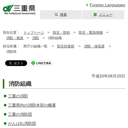
Foreign Languages
検索
メニュー
三重県公式ウェブ
サイト
現在位置：
トップページ
>
防災・防犯
>
防災・緊急情報
>
消防・救急
>
消防
>
消防組織
担当所属：
県庁の組織一覧 >
防災対策部
>
消防・保安課
>
消防班
平成20年08月20日
消防組織
三重の消防
三重県内の消防本部の概要
三重の消防団
がんばれ消防団