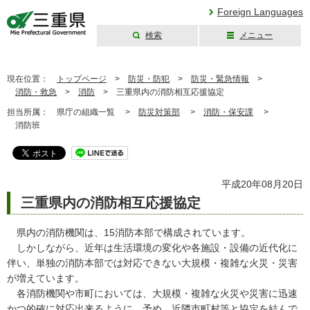
Foreign Languages
検索
メニュー
三重県公式ウェブ
サイト
現在位置：
トップページ
>
防災・防犯
>
防災・緊急情報
>
消防・救急
>
消防
>
三重県内の消防相互応援協定
担当所属：
県庁の組織一覧 >
防災対策部
>
消防・保安課
>
消防班
平成20年08月20日
三重県内の消防相互応援協定
県内の消防機関は、15消防本部で構成されています。
しかしながら、近年は生活環境の変化や各施設・設備の近代化に
伴い、単独の消防本部では対応できない大規模・複雑な火災・災害
が増えています。
各消防機関や市町においては、大規模・複雑な火災や災害に迅速
かつ的確に対応出来るように、予め、近隣市町村等と協定を結んで