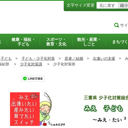
文字サイズ変更
元に戻す
縮小
サイ
健康・福祉・
スポーツ・
観光・産業・
犯
まちづく
子ども
教育・文化
しごと
・子ども
>
子ども・少子化対策
>
若者／結婚
>
出逢いの支援
>
み
祉部 >
少子化対策課
>
少子化対策班
ツイート