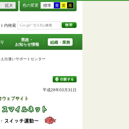
色の変更
拡大
標準
青
黄
黒
ト内検索
県政・
り
組織・業務
お知らせ情報
え出逢いサポートセンター
平成28年03月31日
印刷する