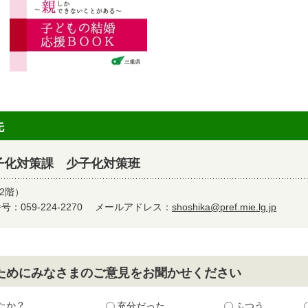
先
子化対策課 少子化対策班
2階）
：059-224-2270
メールアドレス：
shoshika@pref.mie.lg.jp
ためにみなさまのご意見をお聞かせください
たか？
充分だった
ふつう