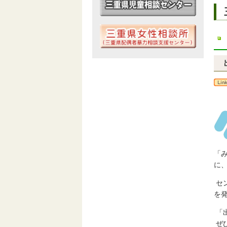
「
に
セ
を
「
ぜ