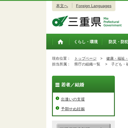
本文へ
Foreign Languages
三重県公式ウェブサイト
くらし・環境
防災・防
トップペ
ージ
現在位置：
トップページ
>
健康・福祉
担当所属：
県庁の組織一覧 >
子ども・福
若者／結婚
出逢いの支援
予期せぬ妊娠