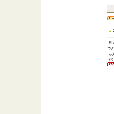
県
で
み
況