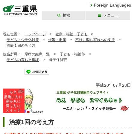
Foreign Languages
検索
メニュー
三重県公式ウェブ
サイト
現在位置：
トップページ
>
健康・福祉・子ども
>
子ども・少子化対策
>
妊娠・出産
>
不妊に悩む家族への支援
>
治療１回の考え方
担当所属：
県庁の組織一覧 >
子ども・福祉部 >
子どもの育ち支援課
>
母子保健班
ツイート
平成20年07月28日
治療1回の考え方