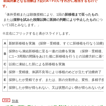
助成対象となる治療は下記のA～Fのいずれかに相当するもので
す。
「体外受精または顕微授精により、1回の
胚移植まで至ったもの
、
または
採卵を試みた段階以降に医師の判断により中止したもの
につ
いて1回とみなします。」
※左右にフリックすると表がスライドします。
A
新鮮胚移植を実施 (採卵・受精後、すぐに胚移植を行なう治療)
採卵から凍結胚移植に至る一連の治療を実施 （採卵・受精後、
B
に1～3周期の間隔をあけた後に胚移植を行うとの治療方針に基
C
以前に凍結した胚による胚移植を実施
D
採卵・受精後、体調不良等により移植のめどが立たず治療終了
E
採卵したが受精できず、または、胚の分割停止、変性、多精子授
F
採卵したが卵が得られない、又は状態のよい卵が得られないため
別表