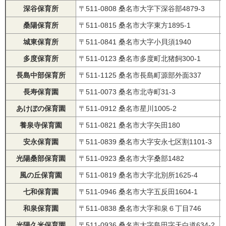
深谷保育所
〒511-0808 桑名市大字下深谷部4879-3
桑陽保育所
〒511-0815 桑名市大字東方1895-1
城東保育所
〒511-0841 桑名市大字小貝須1940
多度保育所
〒511-0123 桑名市多度町北猪飼300-1
長島中部保育所
〒511-1125 桑名市長島町源部外面337
長寿保育園
〒511-0073 桑名市北寺町31-3
あけぼの保育園
〒511-0912 桑名市星川1005-2
養泉寺保育園
〒511-0821 桑名市大字矢田180
安永保育園
〒511-0839 桑名市大字安永七区割1101-3
光陽桑部保育園
〒511-0923 桑名市大字桑部1482
風の丘保育園
〒511-0819 桑名市大字北別所1625-4
七和保育園
〒511-0946 桑名市大字五反田1604-1
和泉保育園
〒511-0838 桑名市大字和泉６丁目746
光陽久米保育園
〒511-0936 桑名市大字島田字天白道634-2