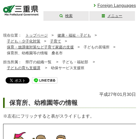
Foreign Languages
検索
メニュー
三重県公式ウェブ
サイト
現在位置：
トップページ
>
健康・福祉・子ども
>
子ども・少子化対策
>
子育て
>
保育・放課後対策など子育て家庭の支援
>
子どもの居場所 >
保育所、幼稚園等の情報 桑名市
担当所属：
県庁の組織一覧 >
子ども・福祉部 >
子どもの育ち支援課
>
幼保サービス支援班
平成27年01月30日
保育所、幼稚園等の情報
※左右にフリックすると表がスライドします。