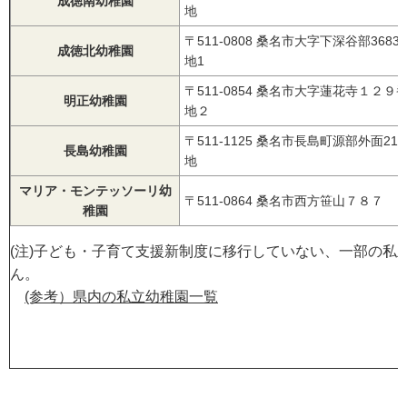
成徳南幼稚園
地
〒511-0808 桑名市大字下深谷部3683
成徳北幼稚園
地1
〒511-0854 桑名市大字蓮花寺１２９
明正幼稚園
地２
〒511-1125 桑名市長島町源部外面21
長島幼稚園
地
マリア・モンテッソーリ幼
〒511-0864 桑名市西方笹山７８７
稚園
(注)子ども・子育て支援新制度に移行していない、一部の私
ん。
(参考）県内の私立幼稚園一覧