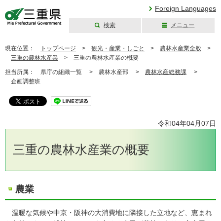
Foreign Languages
検索
メニュー
三重県公式ウェブ
サイト
現在位置：
トップページ
>
観光・産業・しごと
>
農林水産業全般
>
三重の農林水産業
>
三重の農林水産業の概要
担当所属：
県庁の組織一覧 >
農林水産部 >
農林水産総務課
>
企画調整班
令和04年04月07日
三重の農林水産業の概要
農業
温暖な気候や中京・阪神の大消費地に隣接した立地など、恵まれ