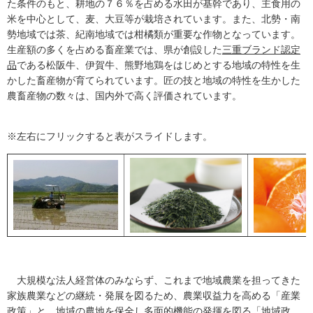
た条件のもと、耕地の７６％を占める水田が基幹であり、主食用の
米を中心として、麦、大豆等が栽培されています。また、北勢・南
勢地域では茶、紀南地域では柑橘類が重要な作物となっています。
生産額の多くを占める畜産業では、県が創設した
三重ブランド認定
品
である松阪牛、伊賀牛、熊野地鶏をはじめとする地域の特性を生
かした畜産物が育てられています。匠の技と地域の特性を生かした
農畜産物の数々は、国内外で高く評価されています。
※左右にフリックすると表がスライドします。
大規模な法人経営体のみならず、これまで地域農業を担ってきた
家族農業などの継続・発展を図るため、農業収益力を高める「産業
政策」と、地域の農地を保全し多面的機能の発揮を図る「地域政