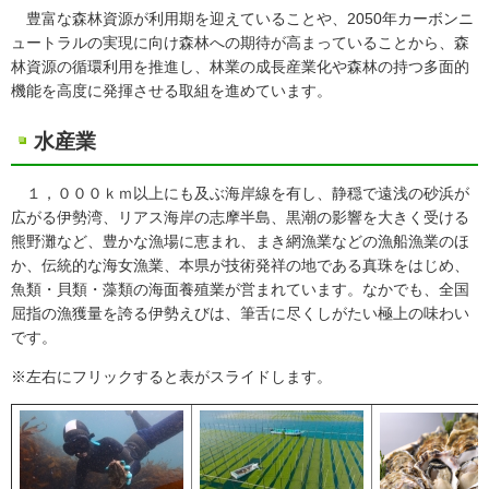
豊富な森林資源が利用期を迎えていることや、2050年カーボンニ
ュートラルの実現に向け森林への期待が高まっていることから、森
林資源の循環利用を推進し、林業の成長産業化や森林の持つ多面的
機能を高度に発揮させる取組を進めています。
水産業
１，０００ｋｍ以上にも及ぶ海岸線を有し、静穏で遠浅の砂浜が
広がる伊勢湾、リアス海岸の志摩半島、黒潮の影響を大きく受ける
熊野灘など、豊かな漁場に恵まれ、まき網漁業などの漁船漁業のほ
か、伝統的な海女漁業、本県が技術発祥の地である真珠をはじめ、
魚類・貝類・藻類の海面養殖業が営まれています。なかでも、全国
屈指の漁獲量を誇る伊勢えびは、筆舌に尽くしがたい極上の味わい
です。
※左右にフリックすると表がスライドします。