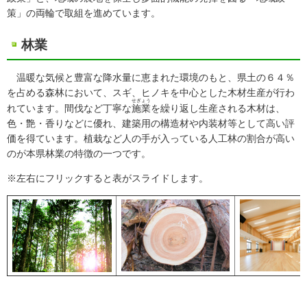
策」の両輪で取組を進めています。
林業
温暖な気候と豊富な降水量に恵まれた環境のもと、県土の６４％
を占める森林において、スギ、ヒノキを中心とした木材生産が行わ
せぎょう
れています。間伐など丁寧な
施業
を繰り返し生産される木材は、
色・艶・香りなどに優れ、建築用の構造材や内装材等として高い評
価を得ています。植栽など人の手が入っている人工林の割合が高い
のが本県林業の特徴の一つです。
※左右にフリックすると表がスライドします。