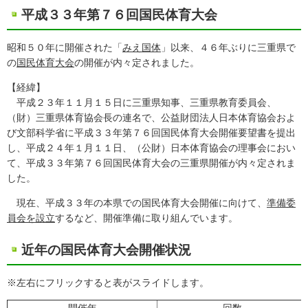
平成３３年第７６回国民体育大会
昭和５０年に開催された「
みえ国体
」以来、４６年ぶりに三重県で
の
国民体育大会
の開催が内々定されました。
【経緯】
平成２３年１１月１５日に三重県知事、三重県教育委員会、
（財）三重県体育協会長の連名で、公益財団法人日本体育協会およ
び文部科学省に平成３３年第７６回国民体育大会開催要望書を提出
し、平成２４年１月１１日、（公財）日本体育協会の理事会におい
て、平成３３年第７６回国民体育大会の三重県開催が内々定されま
した。
現在、平成３３年の本県での国民体育大会開催に向けて、
準備委
員会を設立
するなど、開催準備に取り組んでいます。
近年の国民体育大会開催状況
※左右にフリックすると表がスライドします。