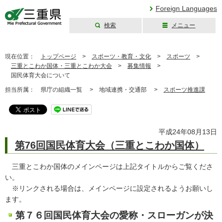
Foreign Languages
検索
メニュー
三重県公式ウェブ
サイト
現在位置：
トップページ
>
スポーツ・教育・文化
>
スポーツ
>
三重とこわか国体・三重とこわか大会
>
募集情報
>
国民体育大会について
担当所属：
県庁の組織一覧 >
地域連携・交通部 >
スポーツ推進課
平成24年08月13日
第76回国民体育大会（三重とこわか国体）
三重とこわか国体のメインページは上記タイトルからご覧くださ
い。
※リンクされる場合は、メインページに設定されるようお願いし
ます。
第７６回国民体育大会の愛称・スローガンが決