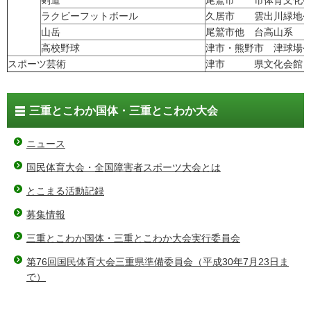
剣道
尾鷲市 市体育文化
ラクビーフットボール
久居市 雲出川緑地公
山岳
尾鷲市他 台高山系
高校野球
津市・熊野市 津球場
スポーツ芸術
津市 県文化会館 
三重とこわか国体・三重とこわか大会
ニュース
国民体育大会・全国障害者スポーツ大会とは
とこまる活動記録
募集情報
三重とこわか国体・三重とこわか大会実行委員会
第76回国民体育大会三重県準備委員会（平成30年7月23日ま
で）