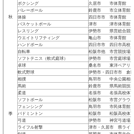
ボクシング
久居市 市体育館
バレーボール
鈴鹿市 市立体育館
秋
体操
四日市市 市体育館
バスケットボール
津市 津市体育館 
レスリング
伊勢市 県営総合競技
ウエイトリフティング
亀山市 市体育館
ハンドボール
四日市市 四日市高校
自転車
松阪市他 市営競技場
ソフトテニス（軟式庭球）
伊勢市 市営庭球場
卓球
桑名市 東洋ベアリン
軟式野球
伊勢市・四日市市 倉
相撲
鳥羽市 中央公園相
馬術
鈴鹿市 県馬術競技
柔道
名張市 名張高校体
ソフトボール
松阪市 市営グラウン
フェンシング
鳥羽市 市民体育館
バドミントン
松阪市 松阪高校体
季
弓道
伊勢市 神宮弓道場
ライフル射撃
津市・久居市 県ライ