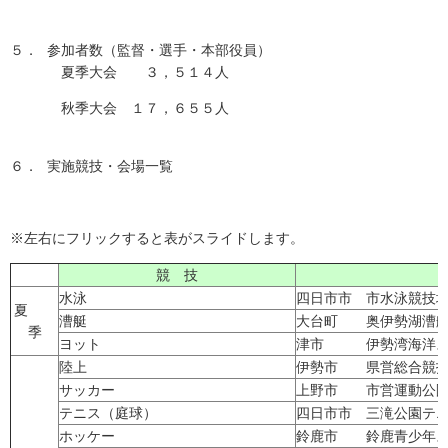
５．
参加者数（監督・選手・本部役員）
夏季大会 ３，５１４人
秋季大会 １７，６５５人
６．
実施競技・会場一覧
※左右にフリックすると表がスライドします。
競 技
水泳
四日市市 市水泳競技
夏
漕艇
大台町 奥伊勢湖漕
季
ヨット
津市 伊勢湾海洋ス
陸上
伊勢市 県営総合競技
サッカー
上野市 市営運動公園
テニス（庭球）
四日市市 三滝公園テ
ホッケー
鈴鹿市 鈴鹿青少年ス