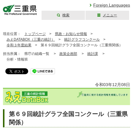
Foreign Languages
検索
メニュー
三重県公式ウェブ
サイト
現在位置：
トップページ
>
県政・お知らせ情報
>
みえDATABOX（三重の統計）
>
統計グラフコンクール
>
令和３年度結果
>
第６９回統計グラフ全国コンクール（三重県関係）
担当所属：
県庁の組織一覧 >
政策企画部
>
統計課
>
分析・情報班
令和03年12月08日
第６９回統計グラフ全国コンクール（三重県
関係）