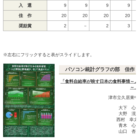
入 選
9
9
9
9
佳 作
20
20
20
20
奨励賞
2
－
2
3
※左右にフリックすると表がスライドします。
パソコン統計グラフの部 佳作
「食料自給率が映す日本の食料事情～人
～」
津市立久居東中
大下 心路
大野 滉弥
西村 幸太
青木 心愛
山口 杏梨