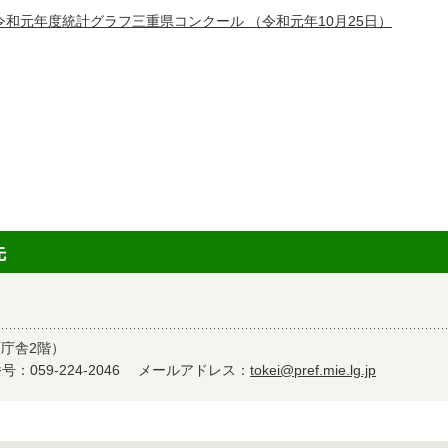
令和元年度統計グラフ三重県コンクール
（令和元年10月25日）
先
町庁舎2階）
：059-224-2046
メールアドレス：
tokei@pref.mie.lg.jp