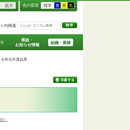
色の変更
拡大
標準
青
黄
黒
ト内検索
県政・
り
組織・業務
お知らせ情報
令和元年度結果
印刷する
5日）