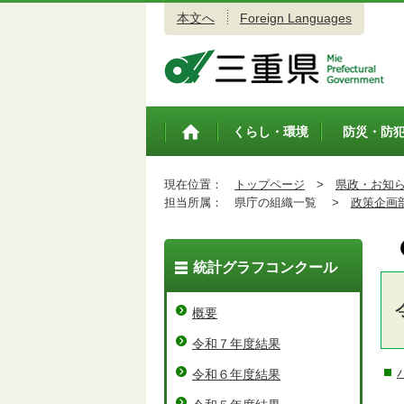
本文へ
Foreign Languages
三重県公式ウェブサイト
くらし・環境
防災・防
トップペ
ージ
現在位置：
トップページ
>
県政・お知
担当所属：
県庁の組織一覧 >
政策企画
統計グラフコンクール
概要
令和７年度結果
令和６年度結果