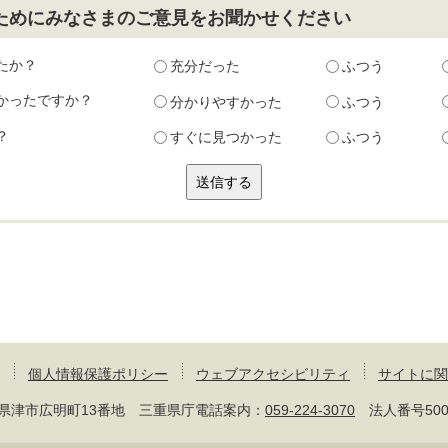
ためにみなさまのご意見をお聞かせください
たか？
充分だった
ふつう
かったですか？
分かりやすかった
ふつう
？
すぐに見つかった
ふつう
個人情報保護ポリシー
ウェブアクセシビリティ
サイトに関
 三重県津市広明町13番地 三重県庁電話案内：
059-224-3070
法人番号50000