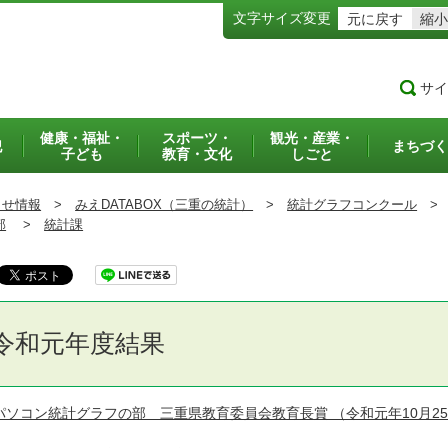
文字サイズ変更
元に戻す
縮小
サイ
健康・福祉・
スポーツ・
観光・産業・
犯
まちづく
子ども
教育・文化
しごと
らせ情報
>
みえDATABOX（三重の統計）
>
統計グラフコンクール
>
部
>
統計課
令和元年度結果
パソコン統計グラフの部 三重県教育委員会教育長賞
（令和元年10月2