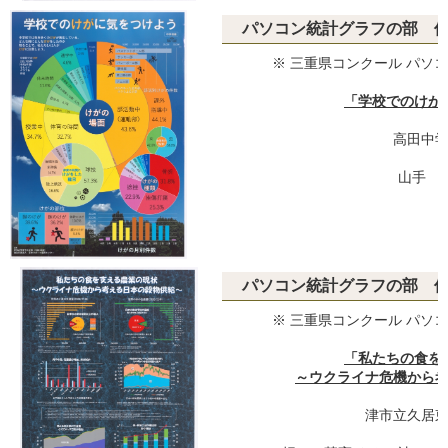
パソコン統計グラフの部 
※ 三重県コンクール パソコ
「学校でのけが
高田中
山手 
パソコン統計グラフの部 
※ 三重県コンクール パソコ
「私たちの食を
～ウクライナ危機から
津市立久居