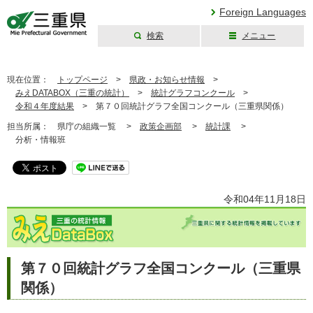
Foreign Languages
検索
メニュー
三重県公式ウェブ
サイト
現在位置：
トップページ
>
県政・お知らせ情報
>
みえDATABOX（三重の統計）
>
統計グラフコンクール
>
令和４年度結果
>
第７０回統計グラフ全国コンクール（三重県関係）
担当所属：
県庁の組織一覧 >
政策企画部
>
統計課
>
分析・情報班
令和04年11月18日
第７０回統計グラフ全国コンクール（三重県
関係）