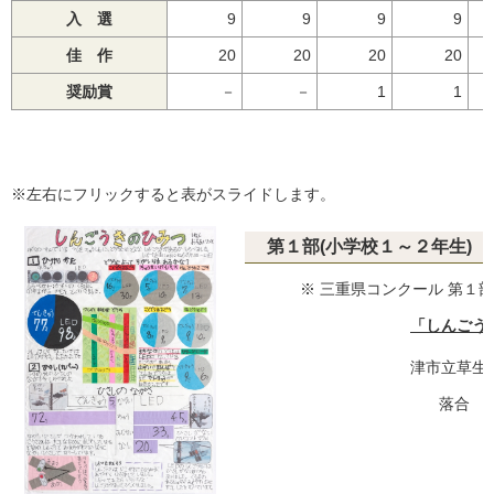
入 選
9
9
9
9
佳 作
20
20
20
20
奨励賞
－
－
1
1
※左右にフリックすると表がスライドします。
第１部(小学校１～２年生) 
※ 三重県コンクール 第１部
「しんごう
津市立草生
落合 