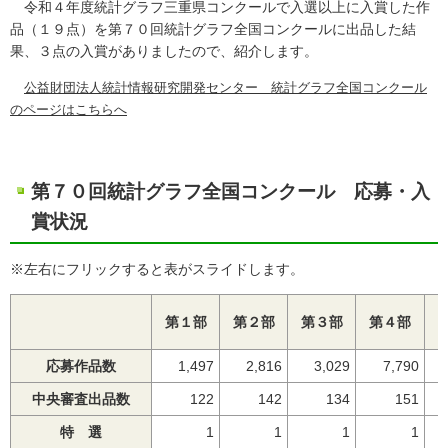
令和４年度統計グラフ三重県コンクールで入選以上に入賞した作
品（１９点）を第７０回統計グラフ全国コンクールに出品した結
果、３点の入賞がありましたので、紹介します。
公益財団法人統計情報研究開発センター 統計グラフ全国コンクール
のページはこちらへ
第７０回統計グラフ全国コンクール 応募・入
賞状況
※左右にフリックすると表がスライドします。
第１部
第２部
第３部
第４部
応募作品数
1,497
2,816
3,029
7,790
中央審査出品数
122
142
134
151
特 選
1
1
1
1