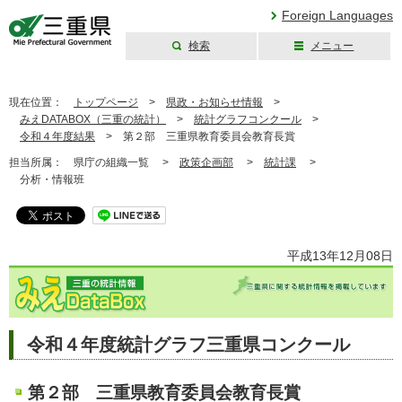
Foreign Languages
検索
メニュー
三重県公式ウェブ
サイト
現在位置：
トップページ
>
県政・お知らせ情報
>
みえDATABOX（三重の統計）
>
統計グラフコンクール
>
令和４年度結果
>
第２部 三重県教育委員会教育長賞
担当所属：
県庁の組織一覧 >
政策企画部
>
統計課
>
分析・情報班
平成13年12月08日
令和４年度統計グラフ三重県コンクール
第２部 三重県教育委員会教育長賞