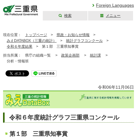
Foreign Languages
検索
メニュー
三重県公式ウェブ
サイト
現在位置：
トップページ
>
県政・お知らせ情報
>
みえDATABOX（三重の統計）
>
統計グラフコンクール
>
令和６年度結果
>
第１部 三重県知事賞
担当所属：
県庁の組織一覧 >
政策企画部
>
統計課
>
分析・情報班
令和06年11月06日
令和６年度統計グラフ三重県コンクール
第１部 三重県知事賞