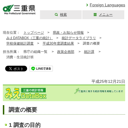
Foreign Languages
検索
メニュー
三重県公式ウェブ
サイト
現在位置：
トップページ
>
県政・お知らせ情報
>
みえDATABOX（三重の統計）
>
統計データライブラリ
>
学校保健統計調査
>
平成30年度調査結果
>
調査の概要
担当所属：
県庁の組織一覧 >
政策企画部
>
統計課
>
消費・生活統計班
平成25年12月21日
調査の概要
1 調査の目的