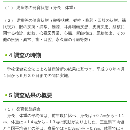
（１） 児童等の発育状態（身長、体重）
（２） 児童等の健康状態（栄養状態、脊柱・胸郭・四肢の状態、裸
眼視力、眼の疾病・異常、難聴、耳鼻咽頭疾患、皮膚疾患、結核に
関する検診、結核、心電図異常、心臓、蛋白検出、尿糖検出、その
他の疾病・異常、歯・口腔、永久歯のう歯等数）
4 調査の時期
学校保健安全法による健康診断の結果に基づき、平成３０年４月
１日から６月３０日までの間に実施。
5 調査結果の概要
（１） 発育状態調査
身長、体重の平均値は、前年度に比べ、身長は＋0.7㎝から－1.1
㎝、体重は＋1.4㎏から－1.3㎏の変動がありました。三重県平均値
と全国平均値との差は、身長では＋0.3㎝から－0.7㎝、体重では＋