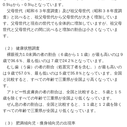
0.9㎏から－0.9㎏となっています。
父母世代（昭和６３年度調査）及び祖父母世代（昭和３８年度調
査）と比べると、祖父母世代から父母世代が大きく増加していま
す。父母世代と現在の世代でも全体的に増加していますが、祖父母
世代と父母世代との間に比べると増加の割合は小さくなっていま
す。
（２） 健康状態調査
裸眼視力1.0未満の者の割合（６歳から１１歳）が最も高いのは９
歳で36.6％、最も低いのは７歳で24.2％となっています。
むし歯（う歯）の者の割合（処置完了者を含む。）が最も高いの
は９歳で57.0％、最も低いのは５歳で35.8％となっています。全国
と比較すると、すべての年齢で三重県が全国より高くなっていま
す。
アトピー性皮膚炎の者の割合は、全国と比較すると、５歳と１５
歳を除くすべての年齢で三重県が全国より低くなっています。
ぜん息の者の割合は、全国と比較すると、１１歳と１２歳を除く
すべての年齢で三重県が全国より低くなっています。
（３） 肥満傾向児・痩身傾向児の出現率