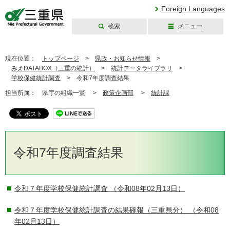
Foreign Languages
検索
メニュー
三重県公式ウェブ
サイト
現在位置：
トップページ
>
県政・お知らせ情報
>
みえDATABOX（三重の統計）
>
統計データライブラリ
>
学校保健統計調査
>
令和7年度調査結果
担当所属：
県庁の組織一覧 >
政策企画部
>
統計課
令和7年度調査結果
令和７年度学校保健統計調査
（令和08年02月13日）
令和７年度学校保健統計調査の結果確報（三重県分）
（令和08
年02月13日）