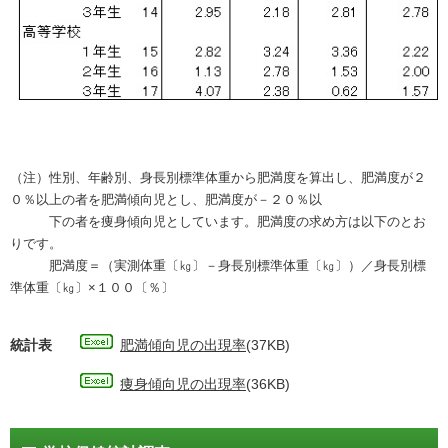
（注）
性別、年齢別、身長別標準体重から肥満度を算出し、肥満度が２
０％以上の者を肥満傾向児とし、肥満度が－２０％以
下の者を痩身傾向児としています。
肥満度の求め方は以下のとお
りです。
肥満度＝（実測体重〔㎏〕－身長別標準体重〔㎏〕）／身長別標
準体重〔㎏〕×１００〔％〕
統計表
肥満傾向児の出現率
(37KB)
痩身傾向児の出現率
(36KB)