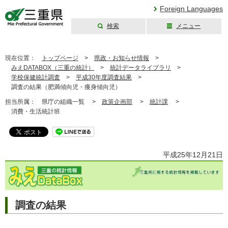
Foreign Languages
検索
メニュー
三重県公式ウェブ
サイト
現在位置：
トップページ
>
県政・お知らせ情報
>
みえDATABOX（三重の統計）
>
統計データライブラリ
>
学校保健統計調査
>
平成30年度調査結果
>
調査の結果（肥満傾向児・痩身傾向児）
担当所属：
県庁の組織一覧 >
政策企画部
>
統計課
>
消費・生活統計班
平成25年12月21日
調査の結果