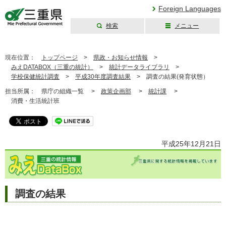
Foreign Languages
検索
メニュー
三重県公式ウェブ
サイト
現在位置：
トップページ
>
県政・お知らせ情報
>
みえDATABOX（三重の統計）
>
統計データライブラリ
>
学校保健統計調査
>
平成30年度調査結果
>
調査の結果(発育状態）
担当所属：
県庁の組織一覧 >
政策企画部
>
統計課
>
消費・生活統計班
平成25年12月21日
調査の結果