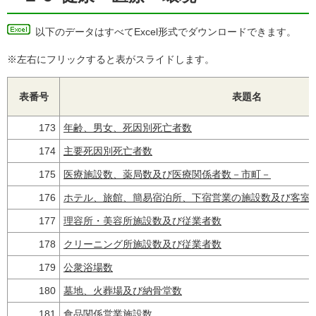
以下のデータはすべてExcel形式でダウンロードできます。
※左右にフリックすると表がスライドします。
表番号
表題名
173
年齢、男女、死因別死亡者数
174
主要死因別死亡者数
175
医療施設数、薬局数及び医療関係者数－市町－
176
ホテル、旅館、簡易宿泊所、下宿営業の施設数及び客室
177
理容所・美容所施設数及び従業者数
178
クリーニング所施設数及び従業者数
179
公衆浴場数
180
墓地、火葬場及び納骨堂数
181
食品関係営業施設数