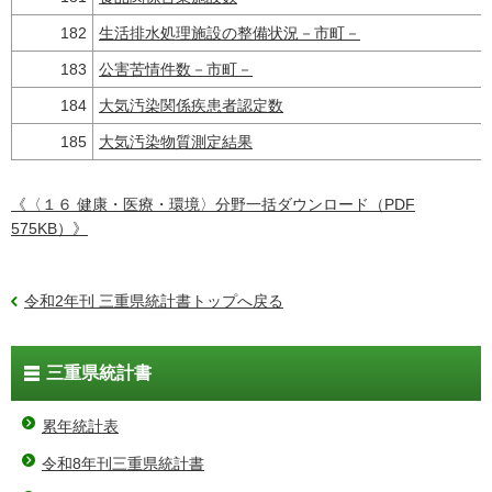
182
生活排水処理施設の整備状況－市町－
183
公害苦情件数－市町－
184
大気汚染関係疾患者認定数
185
大気汚染物質測定結果
《〈１６ 健康・医療・環境〉分野一括ダウンロード（PDF
575KB）》
令和2年刊 三重県統計書トップへ戻る
三重県統計書
累年統計表
令和8年刊三重県統計書