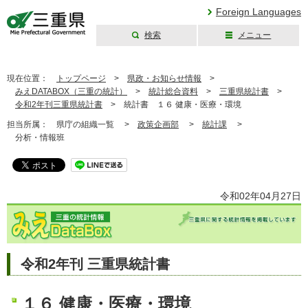
Foreign Languages
検索
メニュー
三重県公式ウェブ
サイト
現在位置：
トップページ
>
県政・お知らせ情報
>
みえDATABOX（三重の統計）
>
統計総合資料
>
三重県統計書
>
令和2年刊三重県統計書
>
統計書 １６ 健康・医療・環境
担当所属：
県庁の組織一覧 >
政策企画部
>
統計課
>
分析・情報班
令和02年04月27日
令和2年刊 三重県統計書
１６ 健康・医療・環境