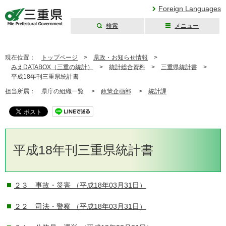
Foreign Languages
検索
メニュー
三重県公式ウェブ
サイト
現在位置：
トップページ
>
県政・お知らせ情報
>
みえDATABOX（三重の統計）
>
統計総合資料
>
三重県統計書
>
平成18年刊三重県統計書
担当所属：
県庁の組織一覧 >
政策企画部
>
統計課
平成18年刊三重県統計書
２３ 事故・災害
（平成18年03月31日）
２２ 司法・警察
（平成18年03月31日）