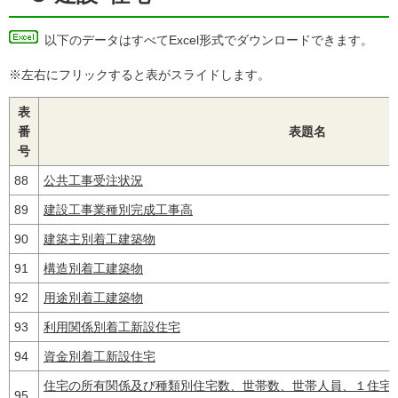
以下のデータはすべてExcel形式でダウンロードできます。
※左右にフリックすると表がスライドします。
表
番
表題名
号
88
公共工事受注状況
89
建設工事業種別完成工事高
90
建築主別着工建築物
91
構造別着工建築物
92
用途別着工建築物
93
利用関係別着工新設住宅
94
資金別着工新設住宅
住宅の所有関係及び種類別住宅数、世帯数、世帯人員、１住宅
95