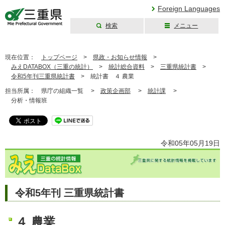
Foreign Languages
検索
メニュー
三重県公式ウェブ
サイト
現在位置：
トップページ
>
県政・お知らせ情報
>
みえDATABOX（三重の統計）
>
統計総合資料
>
三重県統計書
>
令和5年刊三重県統計書
>
統計書 ４ 農業
担当所属：
県庁の組織一覧 >
政策企画部
>
統計課
>
分析・情報班
令和05年05月19日
令和5年刊 三重県統計書
４ 農業