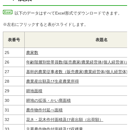
以下のデータはすべてExcel形式でダウンロードできます。
※左右にフリックすると表がスライドします。
表番号
表題名
25
農家数
26
年齢階層別世帯員数(販売農家/農業経営体(個人経営体)）
27
基幹的農業従事者数（販売農家/農業経営体(個人経営体)
28
農業産出額及び生産農業所得
29
耕地面積
30
耕地の拡張・かい廃面積
31
農作物作付延べ面積
32
花き・花木作付面積及び産出額（出荷額）
33
主要農作物作付面積及び収穫量