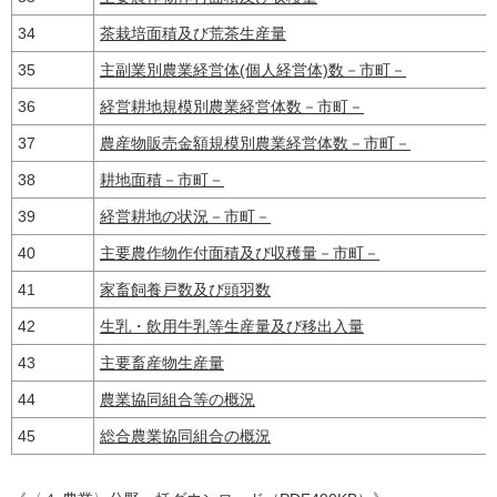
34
茶栽培面積及び荒茶生産量
35
主副業別農業経営体(個人経営体)数－市町－
36
経営耕地規模別農業経営体数－市町－
37
農産物販売金額規模別農業経営体数－市町－
38
耕地面積－市町－
39
経営耕地の状況－市町－
40
主要農作物作付面積及び収穫量－市町－
41
家畜飼養戸数及び頭羽数
42
生乳・飲用牛乳等生産量及び移出入量
43
主要畜産物生産量
44
農業協同組合等の概況
45
総合農業協同組合の概況