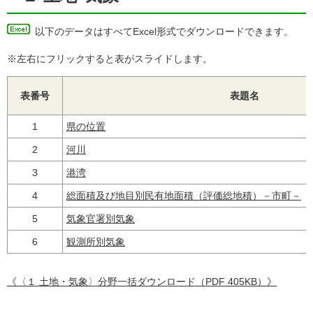
以下のデータはすべてExcel形式でダウンロードできます。
※左右にフリックすると表がスライドします。
表番号
表題名
1
県の位置
2
河川
3
港湾
4
総面積及び地目別民有地面積（評価総地積）－市町－
5
気象官署別気象
6
観測所別気象
《〈１ 土地・気象〉分野一括ダウンロード（PDF 405KB）》