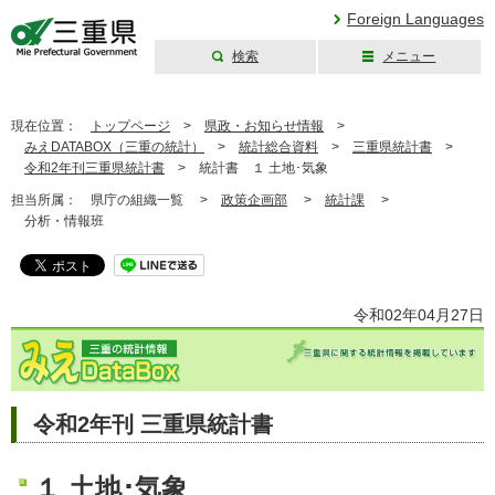
Foreign Languages
検索
メニュー
三重県公式ウェブ
サイト
現在位置：
トップページ
>
県政・お知らせ情報
>
みえDATABOX（三重の統計）
>
統計総合資料
>
三重県統計書
>
令和2年刊三重県統計書
>
統計書 １ 土地･気象
担当所属：
県庁の組織一覧 >
政策企画部
>
統計課
>
分析・情報班
令和02年04月27日
令和2年刊 三重県統計書
１ 土地･気象