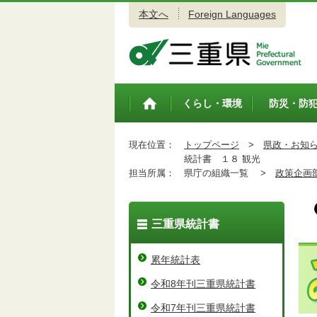
本文へ
Foreign Languages
三重県公式ウェブサイト
くらし・環境
防災・防
トップペ
ージ
現在位置：
トップページ
>
県政・お知
統計書 １８ 観光
担当所属：
県庁の組織一覧 >
政策企画
三重県統計書
累年統計表
令和8年刊三重県統計書
令和7年刊三重県統計書