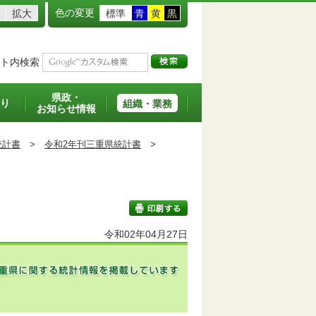
色の変更
拡大
標準
青
黄
黒
ト内検索
県政・
り
組織・業務
お知らせ情報
統計書
>
令和2年刊三重県統計書
>
令和02年04月27日
印刷する