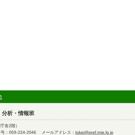
先
 分析・情報班
町庁舎2階）
：059-224-2046
メールアドレス：
tokei@pref.mie.lg.jp