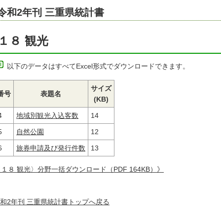
令和2年刊 三重県統計書
１８ 観光
以下のデータはすべてExcel形式でダウンロードできます。
サイズ
番号
表題名
(KB)
4
地域別観光入込客数
14
5
自然公園
12
6
旅券申請及び発行件数
13
１８ 観光〉分野一括ダウンロード（PDF 164KB）》
和2年刊 三重県統計書トップへ戻る