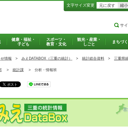
文字サイズ変更
元に戻す
縮小
サイ
健康・福祉・
スポーツ・
観光・産業・
犯
まちづく
子ども
教育・文化
しごと
らせ情報
>
みえDATABOX（三重の統計）
>
統計総合資料
>
三重県
部
>
統計課
>
分析・情報班