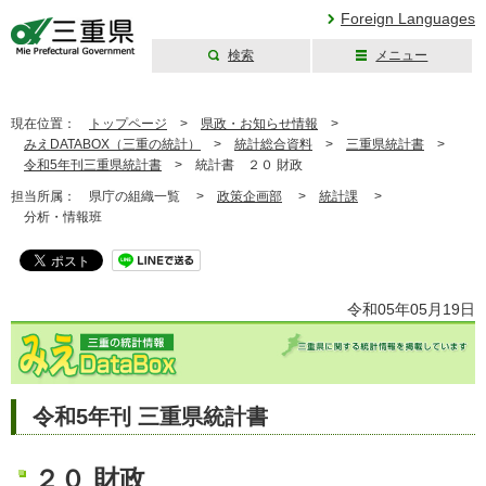
Foreign Languages
検索
メニュー
三重県公式ウェブ
サイト
現在位置：
トップページ
>
県政・お知らせ情報
>
みえDATABOX（三重の統計）
>
統計総合資料
>
三重県統計書
>
令和5年刊三重県統計書
>
統計書 ２０ 財政
担当所属：
県庁の組織一覧 >
政策企画部
>
統計課
>
分析・情報班
令和05年05月19日
令和5年刊 三重県統計書
２０ 財政