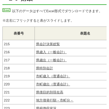
以下のデータはすべてExcel形式でダウンロードできます。
※左右にフリックすると表がスライドします。
表番号
表題名
215
県会計決算総覧
216
県歳入（一般会計）
217
県歳出（一般会計）
218
県特別会計
219
市町歳入（普通会計）
220
市町歳出（普通会計）
221
県債目的別現在高
222
地方債発行額－市町分－
223
県税徴収状況