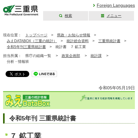
Foreign Languages
検索
メニュー
三重県公式ウェブ
サイト
現在位置：
トップページ
>
県政・お知らせ情報
>
みえDATABOX（三重の統計）
>
統計総合資料
>
三重県統計書
>
令和5年刊三重県統計書
>
統計書 ７ 鉱工業
担当所属：
県庁の組織一覧 >
政策企画部
>
統計課
>
分析・情報班
令和05年05月19日
令和5年刊 三重県統計書
７ 鉱工業