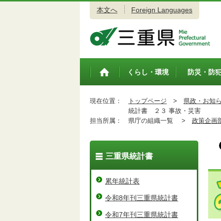
本文へ
Foreign Languages
三重県公式ウェブサイト
くらし・環境
防災・防
トップペ
ージ
現在位置：
トップページ
>
県政・お知
統計書 ２３ 事故・災害
担当所属：
県庁の組織一覧 >
政策企画
三重県統計書
累年統計表
令和8年刊三重県統計書
令和7年刊三重県統計書