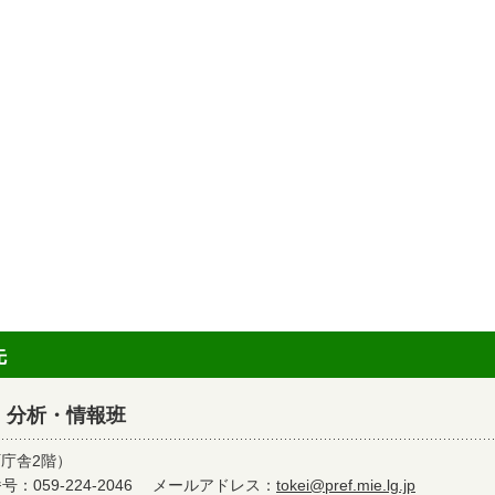
先
 分析・情報班
町庁舎2階）
：059-224-2046
メールアドレス：
tokei@pref.mie.lg.jp