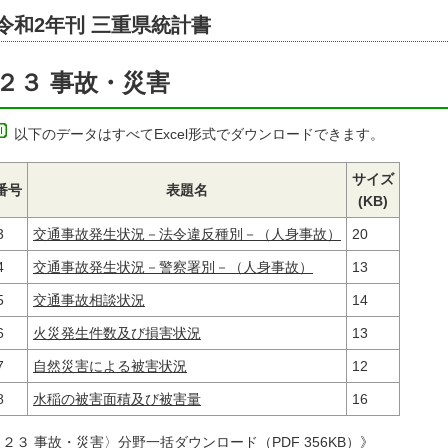
令和2年刊 三重県統計書
２３ 事故・災害
以下のデータはすべてExcel形式でダウンロードできます。
サイズ
番号
表題名
(KB)
3
交通事故発生状況－法令違反種別－（人身事故）
20
4
交通事故発生状況－警察署別－（人身事故）
13
5
交通事故相談状況
14
6
火災発生件数及び損害状況
13
7
自然災害による被害状況
12
8
水稲の被害面積及び被害量
16
２３ 事故・災害〉分野一括ダウンロード（PDF 356KB）》