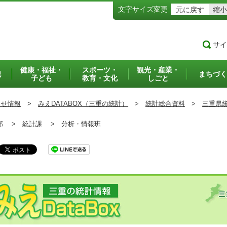
文字サイズ変更
元に戻す
縮小
サイ
健康・福祉・
スポーツ・
観光・産業・
犯
まちづく
子ども
教育・文化
しごと
らせ情報
>
みえDATABOX（三重の統計）
>
統計総合資料
>
三重県
部
>
統計課
>
分析・情報班