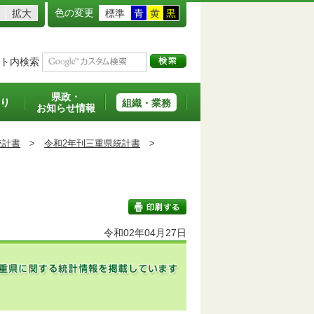
色の変更
拡大
標準
青
黄
黒
ト内検索
県政・
り
組織・業務
お知らせ情報
統計書
>
令和2年刊三重県統計書
>
令和02年04月27日
印刷する