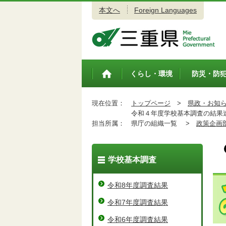
本文へ
Foreign Languages
三重県公式ウェブサイト
くらし・環境
防災・防
トップペ
ージ
現在位置：
トップページ
>
県政・お知
令和４年度学校基本調査の結果
担当所属：
県庁の組織一覧 >
政策企画
学校基本調査
令和8年度調査結果
令和7年度調査結果
令和6年度調査結果