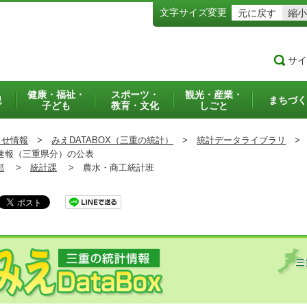
文字サイズ変更
元に戻す
縮小
サイ
健康・福祉・
スポーツ・
観光・産業・
犯
まちづく
子ども
教育・文化
しごと
らせ情報
>
みえDATABOX（三重の統計）
>
統計データライブラリ
>
速報（三重県分）の公表
部
>
統計課
>
農水・商工統計班