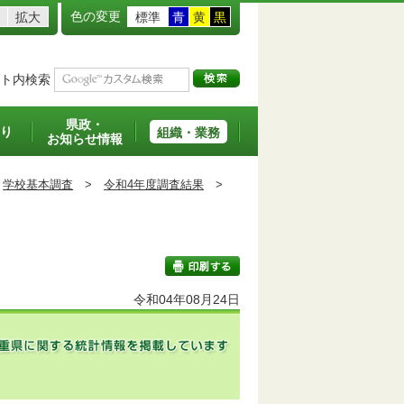
色の変更
拡大
標準
青
黄
黒
ト内検索
県政・
り
組織・業務
お知らせ情報
学校基本調査
>
令和4年度調査結果
>
令和04年08月24日
印刷する