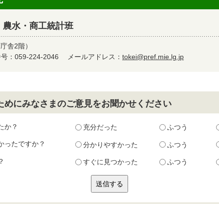
 農水・商工統計班
町庁舎2階）
：059-224-2046
メールアドレス：
tokei@pref.mie.lg.jp
ためにみなさまのご意見をお聞かせください
たか？
充分だった
ふつう
かったですか？
分かりやすかった
ふつう
？
すぐに見つかった
ふつう