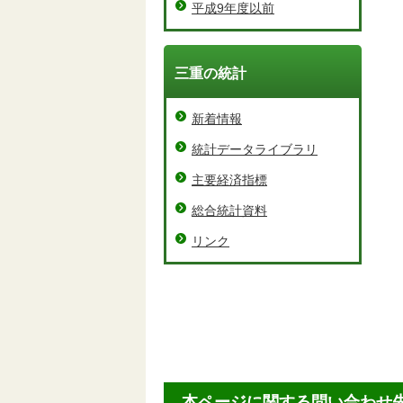
第
平成9年度以前
第
三重の統計
第
新着情報
第
統計データライブラリ
第
主要経済指標
第
総合統計資料
リンク
第
第
本ページに関する問い合わせ