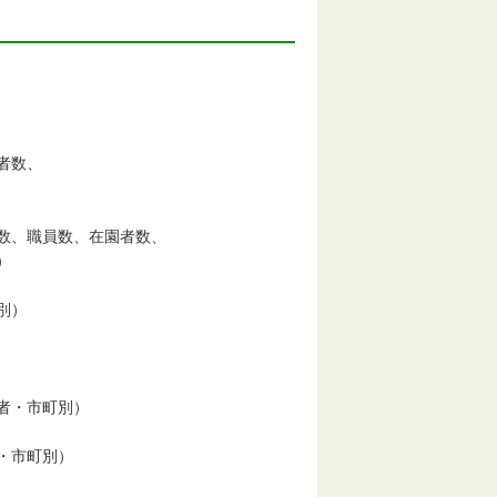
者数、
、職員数、在園者数、
）
別）
者・市町別）
・市町別）