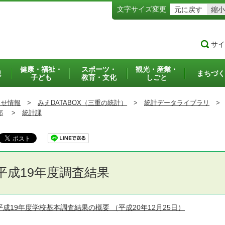
文字サイズ変更
元に戻す
縮小
サイ
健康・福祉・
スポーツ・
観光・産業・
犯
まちづく
子ども
教育・文化
しごと
らせ情報
>
みえDATABOX（三重の統計）
>
統計データライブラリ
>
部
>
統計課
平成19年度調査結果
平成19年度学校基本調査結果の概要
（平成20年12月25日）