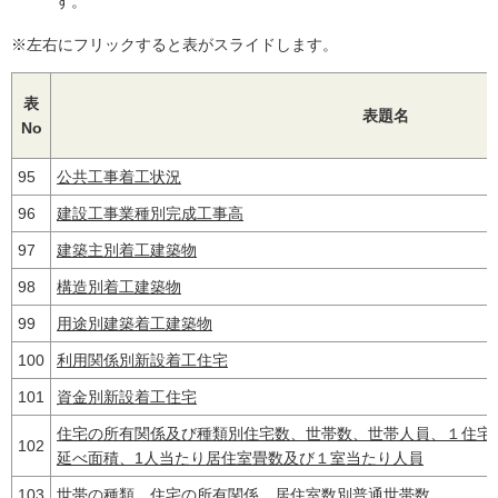
す。
※左右にフリックすると表がスライドします。
表
表題名
No
95
公共工事着工状況
96
建設工事業種別完成工事高
97
建築主別着工建築物
98
構造別着工建築物
99
用途別建築着工建築物
100
利用関係別新設着工住宅
101
資金別新設着工住宅
住宅の所有関係及び種類別住宅数、世帯数、世帯人員、１住宅
102
延べ面積、1人当たり居住室畳数及び１室当たり人員
103
世帯の種類、住宅の所有関係、居住室数別普通世帯数