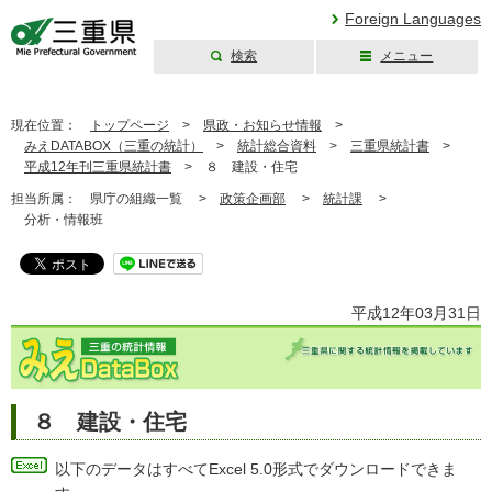
Foreign Languages
検索
メニュー
三重県公式ウェブ
サイト
現在位置：
トップページ
>
県政・お知らせ情報
>
みえDATABOX（三重の統計）
>
統計総合資料
>
三重県統計書
>
平成12年刊三重県統計書
>
８ 建設・住宅
担当所属：
県庁の組織一覧 >
政策企画部
>
統計課
>
分析・情報班
平成12年03月31日
８ 建設・住宅
以下のデータはすべてExcel 5.0形式でダウンロードできま