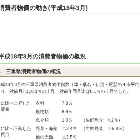
消費者物価の動き(平成18年3月)
平成18年3月の消費者物価の概況
1 三重県消費者物価の概況
平成18年3月の三重県消費者物価指数（津・桑名・伊賀・尾鷲の４市平均）は
り、対前月比は0.1％の上昇、対前年同月比は0.1％の上昇でした。
月に比べ上昇した
衣料
7.8％
な費目
履物類
6.9％
魚介類
1.9％
（生鮮魚介 4.2％）
月に比べ下落した
野菜・海藻
△3.4％
（生鮮野菜 △5.8％）
な費目
他の光熱
△2.5％