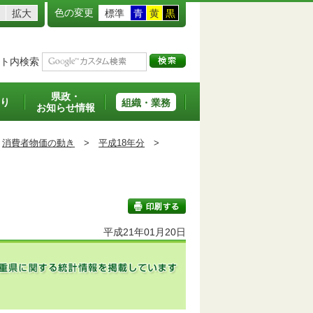
色の変更
拡大
標準
青
黄
黒
ト内検索
県政・
り
組織・業務
お知らせ情報
消費者物価の動き
>
平成18年分
>
平成21年01月20日
印刷する