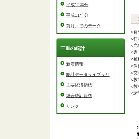
平成12年分
平成11年分
前月までのデータ
○食
○住
○光
三重の統計
○家
○被
新着情報
○保
○交
統計データライブラリ
○教
主要経済指標
○教
○諸
総合統計資料
リンク