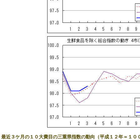
2) 最近３ケ月の１０大費目の三重県指数の動向（平成１２年＝１０