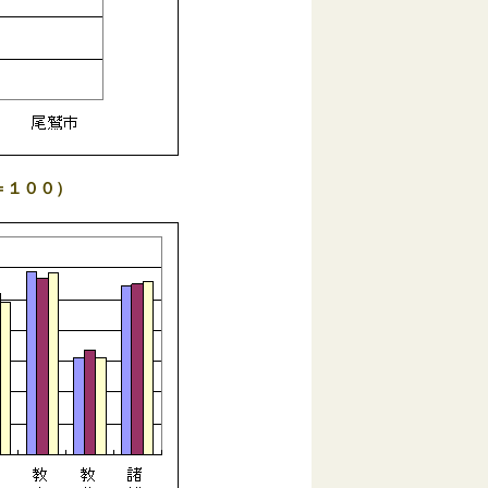
＝１００）