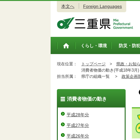
本文へ
Foreign Languages
三重県公式ウェブサイト
くらし・環境
防災・防
トップペ
ージ
現在位置：
トップページ
>
県政・お知
消費者物価の動き(平成18年3月)
担当所属：
県庁の組織一覧 >
政策企画
消費者物価の動き
平成28年分
平成27年分
平成26年分