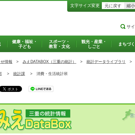
文字サイズ変更
元に戻す
縮小
サイ
健康・福祉・
スポーツ・
観光・産業・
犯
まちづく
子ども
教育・文化
しごと
らせ情報
>
みえDATABOX（三重の統計）
>
統計データライブラリ
>
部
>
統計課
>
消費・生活統計班