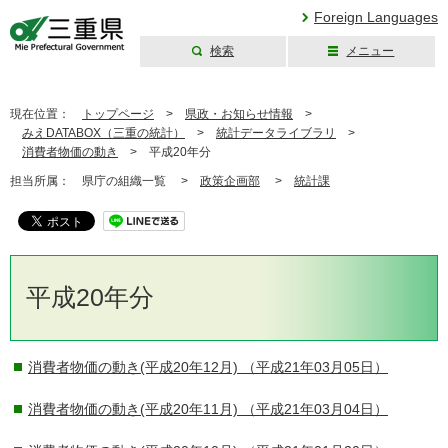
Foreign Languages
検索
メニュー
三重県公式ウェブ
サイト
現在位置：
トップページ
>
県政・お知らせ情報
>
みえDATABOX（三重の統計）
>
統計データライブラリ
>
消費者物価の動き
>
平成20年分
担当所属：
県庁の組織一覧 >
政策企画部
>
統計課
平成20年分
消費者物価の動き(平成20年12月)
（平成21年03月05日）
消費者物価の動き(平成20年11月)
（平成21年03月04日）