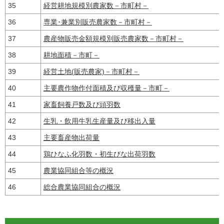
35
経営耕地規模別農家数－市町村－
36
専業･兼業別販売農家数－市町村－
37
農産物販売金額規模別販売農家数－市町村－
38
耕地面積－市町－
39
経営土地(販売農家)－市町村－
40
主要農作物作付面積及び収穫量－市町－
41
家畜飼養戸数及び頭羽数
42
生乳・飲用牛乳生産量及び移出入量
43
主要畜産物出荷量
44
鶏ひなふ化羽数・初生びな出荷羽数
45
農業協同組合等の概況
46
総合農業協同組合の概況