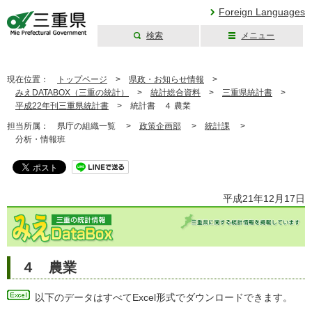
Foreign Languages
検索
メニュー
三重県公式ウェブ
サイト
現在位置：
トップページ
>
県政・お知らせ情報
>
みえDATABOX（三重の統計）
>
統計総合資料
>
三重県統計書
>
平成22年刊三重県統計書
>
統計書 ４ 農業
担当所属：
県庁の組織一覧 >
政策企画部
>
統計課
>
分析・情報班
平成21年12月17日
４ 農業
以下のデータはすべてExcel形式でダウンロードできます。