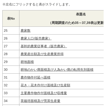
※左右にフリックすると表がスライドします。
表題名
表No
（周期調査のため35～37,39表は更新
25
農家数
26
農家人口(販売農家）
27
基幹的農業従事者（販売農家）
28
農業産出額及び生産農業所得
29
耕地面積
30
耕地のかい廃面積及び人為かい廃の転用先別面積
31
農作物作付延べ面積
32
花き・花木作付け面積及び生産額
33
主要農作物作付面積及び収穫量
34
茶栽培面積及び荒茶生産量