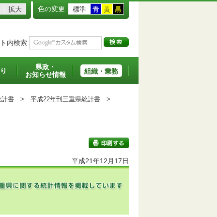
色の変更
拡大
標準
青
黄
黒
ト内検索
県政・
り
組織・業務
お知らせ情報
統計書
>
平成22年刊三重県統計書
>
平成21年12月17日
印刷する