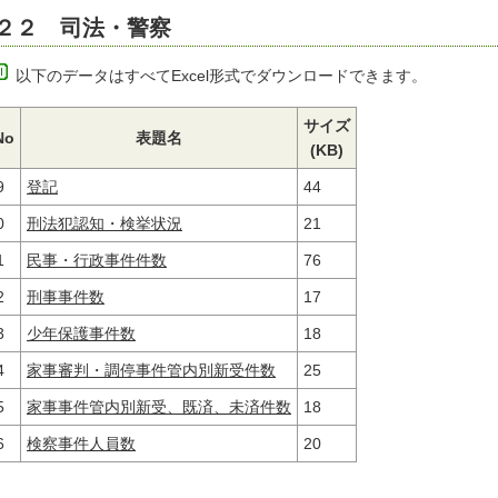
２２ 司法・警察
以下のデータはすべてExcel形式でダウンロードできます。
サイズ
No
表題名
(KB)
9
登記
44
0
刑法犯認知・検挙状況
21
1
民事・行政事件件数
76
2
刑事事件数
17
3
少年保護事件数
18
4
家事審判・調停事件管内別新受件数
25
5
家事事件管内別新受、既済、未済件数
18
6
検察事件人員数
20