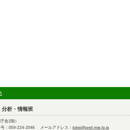
先
 分析・情報班
町庁舎2階）
：059-224-2046
メールアドレス：
tokei@pref.mie.lg.jp