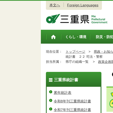
本文へ
Foreign Languages
三重県公式ウェブサイト
くらし・環境
防災・防
トップペ
ージ
現在位置：
トップページ
>
県政・お知
統計書 ２２ 司法・警察
担当所属：
県庁の組織一覧 >
政策企画
三重県統計書
累年統計表
令和8年刊三重県統計書
令和7年刊三重県統計書