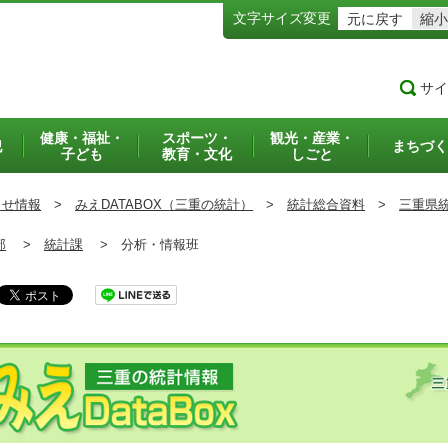
文字サイズ変更
元に戻す
縮小
サイ
健康・福祉・
スポーツ・
観光・産業・
犯
まちづく
子ども
教育・文化
しごと
らせ情報
>
みえDATABOX（三重の統計）
>
統計総合資料
>
三重県
部
>
統計課
>
分析・情報班