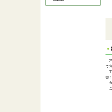
私
て
工
書
今
こ