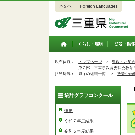
本文へ
Foreign Languages
三重県公式ウェブサイト
くらし・環境
防災・防
トップペ
ージ
現在位置：
トップページ
>
県政・お知
第２部 三重県教育委員会教育
担当所属：
県庁の組織一覧 >
政策企画
統計グラフコンクール
概要
令和７年度結果
令和６年度結果