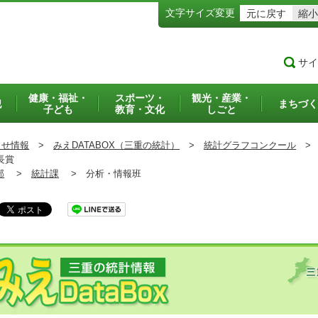
文字サイズ変更
元に戻す
縮小
サイ
健康・福祉・
スポーツ・
観光・産業・
犯
まちづく
子ども
教育・文化
しごと
らせ情報
>
みえDATABOX（三重の統計）
>
統計グラフコンクール
>
長賞
部
>
統計課
>
分析・情報班