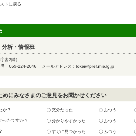
ストに戻る
先
 分析・情報班
町庁舎2階）
：059-224-2046
メールアドレス：
tokei@pref.mie.lg.jp
ためにみなさまのご意見をお聞かせください
たか？
充分だった
ふつう
かったですか？
分かりやすかった
ふつう
？
すぐに見つかった
ふつう