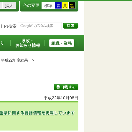
色の変更
拡大
標準
青
黄
黒
ト内検索
県政・
り
組織・業務
お知らせ情報
平成22年度結果
>
平成22年10月08日
印刷する