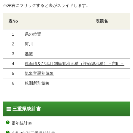
※左右にフリックすると表がスライドします。
表No
表題名
1
県の位置
2
河川
3
港湾
4
総面積及び地目別民有地面積（評価総地積）－市町－
5
気象官署別気象
6
観測所別気象
三重県統計書
累年統計表