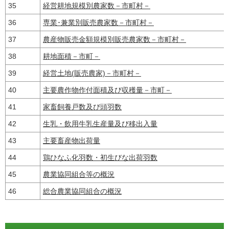
35
経営耕地規模別農家数－市町村－
36
専業･兼業別販売農家数－市町村－
37
農産物販売金額規模別販売農家数－市町村－
38
耕地面積－市町－
39
経営土地(販売農家)－市町村－
40
主要農作物作付面積及び収穫量－市町－
41
家畜飼養戸数及び頭羽数
42
生乳・飲用牛乳生産量及び移出入量
43
主要畜産物出荷量
44
鶏ひなふ化羽数・初生びな出荷羽数
45
農業協同組合等の概況
46
総合農業協同組合の概況