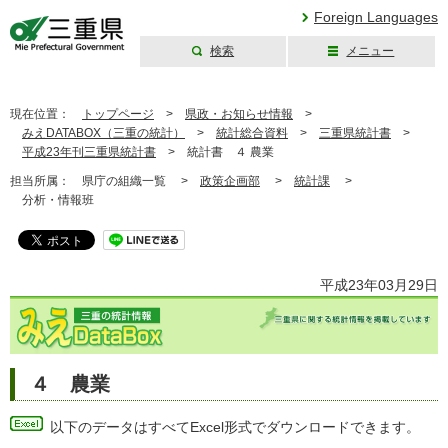
Foreign Languages
検索
メニュー
三重県公式ウェブ
サイト
現在位置：
トップページ
>
県政・お知らせ情報
>
みえDATABOX（三重の統計）
>
統計総合資料
>
三重県統計書
>
平成23年刊三重県統計書
>
統計書 ４ 農業
担当所属：
県庁の組織一覧 >
政策企画部
>
統計課
>
分析・情報班
平成23年03月29日
４ 農業
以下のデータはすべてExcel形式でダウンロードできます。