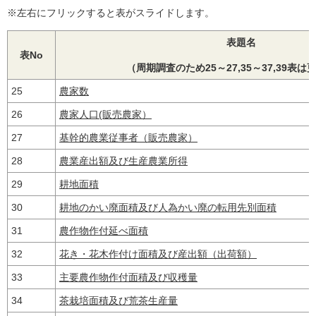
※左右にフリックすると表がスライドします。
表題名
表No
（周期調査のため25～27,35～37,39表
25
農家数
26
農家人口(販売農家）
27
基幹的農業従事者（販売農家）
28
農業産出額及び生産農業所得
29
耕地面積
30
耕地のかい廃面積及び人為かい廃の転用先別面積
31
農作物作付延べ面積
32
花き・花木作付け面積及び産出額（出荷額）
33
主要農作物作付面積及び収穫量
34
茶栽培面積及び荒茶生産量