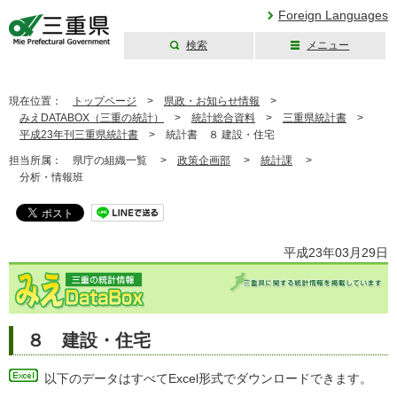
Foreign Languages
検索
メニュー
三重県公式ウェブ
サイト
現在位置：
トップページ
>
県政・お知らせ情報
>
みえDATABOX（三重の統計）
>
統計総合資料
>
三重県統計書
>
平成23年刊三重県統計書
>
統計書 ８ 建設・住宅
担当所属：
県庁の組織一覧 >
政策企画部
>
統計課
>
分析・情報班
平成23年03月29日
８ 建設・住宅
以下のデータはすべてExcel形式でダウンロードできます。