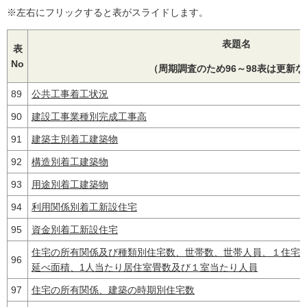
※左右にフリックすると表がスライドします。
表題名
表
No
（周期調査のため96～98表は更新な
89
公共工事着工状況
90
建設工事業種別完成工事高
91
建築主別着工建築物
92
構造別着工建築物
93
用途別着工建築物
94
利用関係別着工新設住宅
95
資金別着工新設住宅
住宅の所有関係及び種類別住宅数、世帯数、世帯人員、１住宅
96
延べ面積、1人当たり居住室畳数及び１室当たり人員
97
住宅の所有関係、建築の時期別住宅数