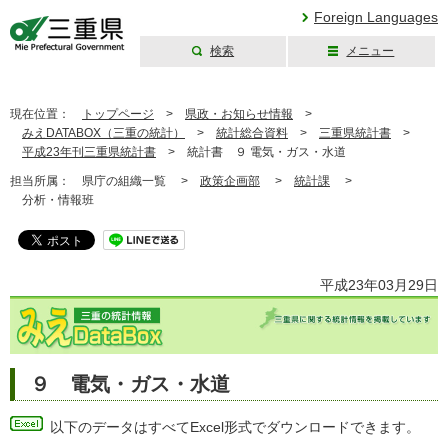
Foreign Languages
検索
メニュー
三重県公式ウェブ
サイト
現在位置：
トップページ
>
県政・お知らせ情報
>
みえDATABOX（三重の統計）
>
統計総合資料
>
三重県統計書
>
平成23年刊三重県統計書
>
統計書 ９ 電気・ガス・水道
担当所属：
県庁の組織一覧 >
政策企画部
>
統計課
>
分析・情報班
平成23年03月29日
９ 電気・ガス・水道
以下のデータはすべてExcel形式でダウンロードできます。