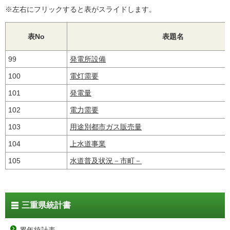
※左右にフリックすると表がスライドします。
表No
表題名
99
発電所設備
100
電灯需要
101
発電量
102
電力需要
103
用途別都市ガス販売量
104
上水道事業
105
水道普及状況－市町－
三重県統計書
累年統計表