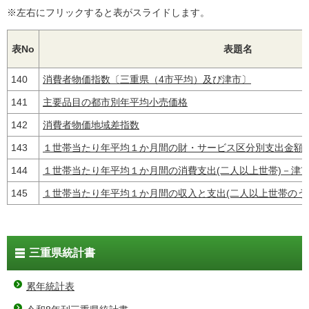
※左右にフリックすると表がスライドします。
表No
表題名
140
消費者物価指数〔三重県（4市平均）及び津市〕
141
主要品目の都市別年平均小売価格
142
消費者物価地域差指数
143
１世帯当たり年平均１か月間の財・サービス区分別支出金額(
144
１世帯当たり年平均１か月間の消費支出(二人以上世帯)－津
145
１世帯当たり年平均１か月間の収入と支出(二人以上世帯のう
三重県統計書
累年統計表