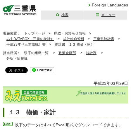
Foreign Languages
検索
メニュー
三重県公式ウェブ
サイト
現在位置：
トップページ
>
県政・お知らせ情報
>
みえDATABOX（三重の統計）
>
統計総合資料
>
三重県統計書
>
平成23年刊三重県統計書
>
統計書 １３ 物価・家計
担当所属：
県庁の組織一覧 >
政策企画部
>
統計課
>
分析・情報班
平成23年03月29日
１３ 物価・家計
以下のデータはすべてExcel形式でダウンロードできます。