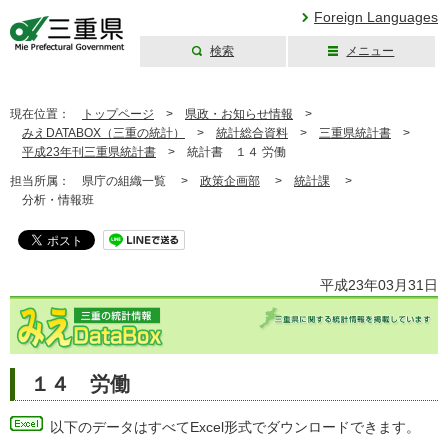
Foreign Languages
検索
メニュー
三重県公式ウェブ
サイト
現在位置：
トップページ
>
県政・お知らせ情報
>
みえDATABOX（三重の統計）
>
統計総合資料
>
三重県統計書
>
平成23年刊三重県統計書
>
統計書 １４ 労働
担当所属：
県庁の組織一覧 >
政策企画部
>
統計課
>
分析・情報班
平成23年03月31日
１４ 労働
以下のデータはすべてExcel形式でダウンロードできます。