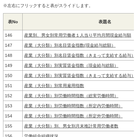
※左右にフリックすると表がスライドします。
表No
表題名
146
産業別、男女別常用労働者１人当り平均月間現金給与額
147
産業（大分類）別名目賃金指数(現金給与総額）
148
産業（大分類）別名目賃金指数（きまって支給する給与）
149
産業（大分類）別実質賃金指数（現金給与総額）
150
産業（大分類）別実質賃金指数（きまって支給する給与）
151
産業（大分類）別常用雇用指数
152
産業（大分類）別労働時間指数（総実労働時間）
153
産業（大分類）別労働時間指数（所定内労働時間）
154
産業（大分類）別労働時間指数（所定外労働時間）
155
産業（大分類）別、男女別月末推計常用労働者数
156
労働組合組織状況