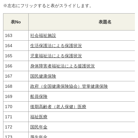
※左右にフリックすると表がスライドします。
表No
表題名
163
社会福祉施設
164
生活保護法による保護状況
165
児童福祉法による保護状況
166
身体障害者福祉法による援護状況
167
国民健康保険
168
政府（全国健康保険協会）管掌健康保険
169
船員保険
170
後期高齢者（老人保健）医療
171
福祉医療
172
国民年金
173
厚生年金