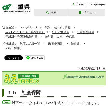
Foreign Languages
検索
メニュー
三重県公式ウェブ
サイト
現在位置：
トップページ
>
県政・お知らせ情報
>
みえDATABOX（三重の統計）
>
統計総合資料
>
三重県統計書
>
平成23年刊三重県統計書
>
統計書 １５ 社会保障
担当所属：
県庁の組織一覧 >
政策企画部
>
統計課
>
分析・情報班
平成23年03月31日
１５ 社会保障
以下のデータはすべてExcel形式でダウンロードできます。