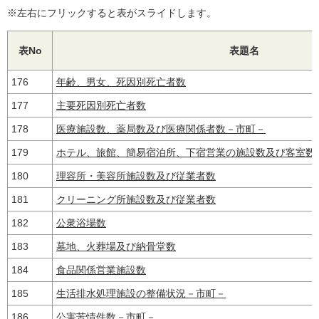
※左右にフリックすると表がスライドします。
表No
表題名
176
年齢、男女、死因別死亡者数
177
主要死因別死亡者数
178
医療施設数、薬局数及び医療関係者数－市町－
179
ホテル、旅館、簡易宿泊所、下宿営業の施設数及び客室数
180
理容所・美容所施設数及び従業者数
181
クリーニング所施設数及び従業者数
182
公衆浴場数
183
墓地、火葬場及び納骨堂数
184
食品関係営業施設数
185
生活排水処理施設の整備状況－市町－
186
公害苦情件数－市町－