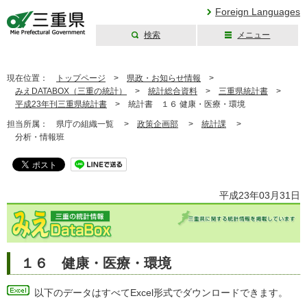
Foreign Languages
検索
メニュー
三重県公式ウェブ
サイト
現在位置：
トップページ
>
県政・お知らせ情報
>
みえDATABOX（三重の統計）
>
統計総合資料
>
三重県統計書
>
平成23年刊三重県統計書
>
統計書 １６ 健康・医療・環境
担当所属：
県庁の組織一覧 >
政策企画部
>
統計課
>
分析・情報班
平成23年03月31日
１６ 健康・医療・環境
以下のデータはすべてExcel形式でダウンロードできます。