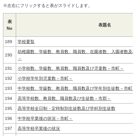
※左右にフリックすると表がスライドします。
表
表題名
No
189
学校要覧
幼稚園数、学級数、教員数、職員数、在園者数、入園者数及
190
－
191
小学校数、学級数、教員数、職員数及び児童数－市町－
192
小学校学年別児童数－市町－
193
中学校数、学級数、教員数、職員数及び学年別生徒数－市町
194
高等学校数、教員数、職員数及び生徒数－市郡－
195
高等学校全日制・定時制別生徒数及び学科別生徒数
196
中学校卒業後の状況－市町－
197
高等学校卒業後の状況