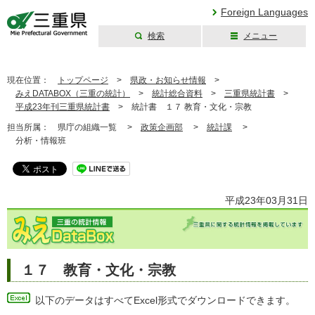
Foreign Languages
検索
メニュー
三重県公式ウェブ
サイト
現在位置：
トップページ
>
県政・お知らせ情報
>
みえDATABOX（三重の統計）
>
統計総合資料
>
三重県統計書
>
平成23年刊三重県統計書
>
統計書 １７ 教育・文化・宗教
担当所属：
県庁の組織一覧 >
政策企画部
>
統計課
>
分析・情報班
平成23年03月31日
１７ 教育・文化・宗教
以下のデータはすべてExcel形式でダウンロードできます。