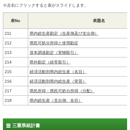
※左右にフリックすると表がスライドします。
表No
表題名
211
県内総生産勘定（生産側及び支出側）
212
県民可処分所得と使用勘定
213
資本調達勘定（実物取引）
214
県外勘定（経常取引）
215
経済活動別県内総生産（名目）
216
経済活動別県内総生産（実質）
217
県民所得・県民可処分所得（分配）
218
県内総生産（支出側、名目）
三重県統計書