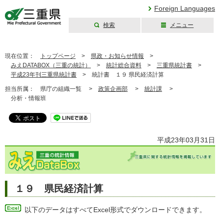
Foreign Languages
検索
メニュー
三重県公式ウェブ
サイト
現在位置：
トップページ
>
県政・お知らせ情報
>
みえDATABOX（三重の統計）
>
統計総合資料
>
三重県統計書
>
平成23年刊三重県統計書
>
統計書 １９ 県民経済計算
担当所属：
県庁の組織一覧 >
政策企画部
>
統計課
>
分析・情報班
平成23年03月31日
１９ 県民経済計算
以下のデータはすべてExcel形式でダウンロードできます。