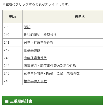
※左右にフリックすると表がスライドします。
表No
表題名
239
登記
240
刑法犯認知・検挙状況
241
民事・行政事件件数
242
刑事事件数
243
少年保護事件数
244
家事審判・調停事件管内別新受件数
245
家事事件管内別新受、既済、未済件数
246
検察事件人員数
三重県統計書