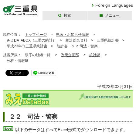
Foreign Languages
検索
メニュー
三重県公式ウェブ
サイト
現在位置：
トップページ
>
県政・お知らせ情報
>
みえDATABOX（三重の統計）
>
統計総合資料
>
三重県統計書
>
平成23年刊三重県統計書
>
統計書 ２２ 司法・警察
担当所属：
県庁の組織一覧 >
政策企画部
>
統計課
>
分析・情報班
平成23年03月31日
２２ 司法・警察
以下のデータはすべてExcel形式でダウンロードできます。