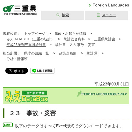
Foreign Languages
検索
メニュー
三重県公式ウェブ
サイト
現在位置：
トップページ
>
県政・お知らせ情報
>
みえDATABOX（三重の統計）
>
統計総合資料
>
三重県統計書
>
平成23年刊三重県統計書
>
統計書 ２３ 事故・災害
担当所属：
県庁の組織一覧 >
政策企画部
>
統計課
>
分析・情報班
平成23年03月31日
２３ 事故・災害
以下のデータはすべてExcel形式でダウンロードできます。