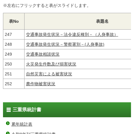
※左右にフリックすると表がスライドします。
表No
表題名
247
交通事故発生状況－法令違反種別－（人身事故）
248
交通事故発生状況－警察署別－(人身事故)
249
交通事故相談状況
250
火災発生件数及び損害状況
251
自然災害による被害状況
252
農作物被害状況
三重県統計書
累年統計表