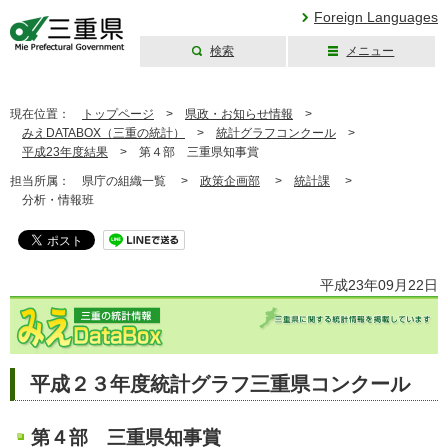
Foreign Languages
検索
メニュー
三重県公式ウェブ
サイト
現在位置：
トップページ
>
県政・お知らせ情報
>
みえDATABOX（三重の統計）
>
統計グラフコンクール
>
平成23年度結果
>
第４部 三重県知事賞
担当所属：
県庁の組織一覧 >
政策企画部
>
統計課
>
分析・情報班
平成23年09月22日
平成２３年度統計グラフ三重県コンクール
第４部 三重県知事賞