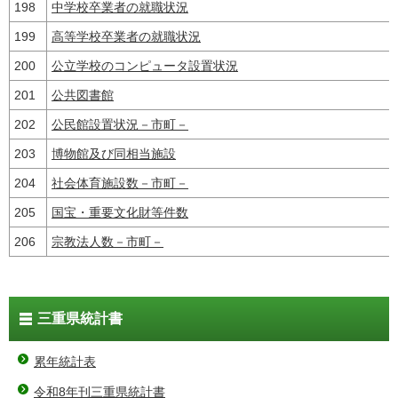
198
中学校卒業者の就職状況
199
高等学校卒業者の就職状況
200
公立学校のコンピュータ設置状況
201
公共図書館
202
公民館設置状況－市町－
203
博物館及び同相当施設
204
社会体育施設数－市町－
205
国宝・重要文化財等件数
206
宗教法人数－市町－
三重県統計書
累年統計表
令和8年刊三重県統計書