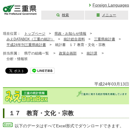
Foreign Languages
検索
メニュー
三重県公式ウェブ
サイト
現在位置：
トップページ
>
県政・お知らせ情報
>
みえDATABOX（三重の統計）
>
統計総合資料
>
三重県統計書
>
平成24年刊三重県統計書
>
統計書 １７ 教育・文化・宗教
担当所属：
県庁の組織一覧 >
政策企画部
>
統計課
>
分析・情報班
平成24年03月13日
１７ 教育・文化・宗教
以下のデータはすべてExcel形式でダウンロードできます。