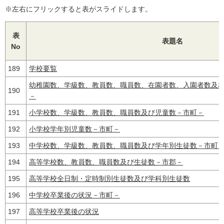
※左右にフリックすると表がスライドします。
表
表題名
No
189
学校要覧
幼稚園数、学級数、教員数、職員数、在園者数、入園者数及
190
－
191
小学校数、学級数、教員数、職員数及び児童数－市町－
192
小学校学年別児童数－市町－
193
中学校数、学級数、教員数、職員数及び学年別生徒数－市町
194
高等学校数、教員数、職員数及び生徒数－市郡－
195
高等学校全日制・定時制別生徒数及び学科別生徒数
196
中学校卒業後の状況－市町－
197
高等学校卒業後の状況