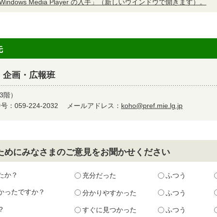
Windows Media Player の入手」（新しいウインドウで開きます）。
先
 企画・広報班
3階）
：059-224-2032
メールアドレス：
koho@pref.mie.lg.jp
ためにみなさまのご意見をお聞かせください
たか？
充分だった
ふつう
かったですか？
分かりやすかった
ふつう
？
すぐに見つかった
ふつう