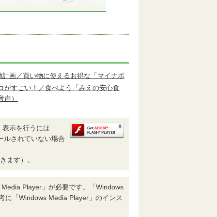
動計画／買い物に使えるお得な「マイナポ
コがすごい！／食べよう「みえの安心食
音声）
、表示を行うには
インストールされていない場合
で開きます）。
a Player」が必要です。「Windows
indows Media Player」のインス