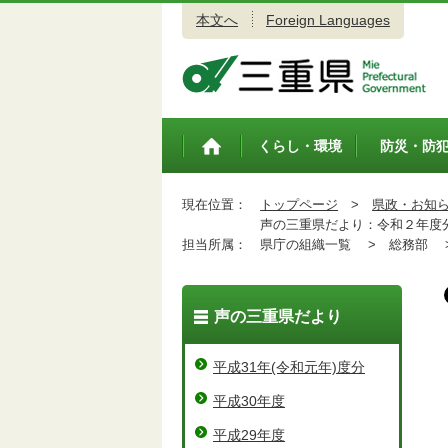
本文へ
Foreign Languages
三重県公式ウェブサイト
くらし・環境
防災・防
トップペ
ージ
現在位置：
トップページ
>
県政・お知
声の三重県だより：令和２年度
担当所属：
県庁の組織一覧 >
総務部 
声の三重県だより
平成31年(令和元年)度分
平成30年度
平成29年度