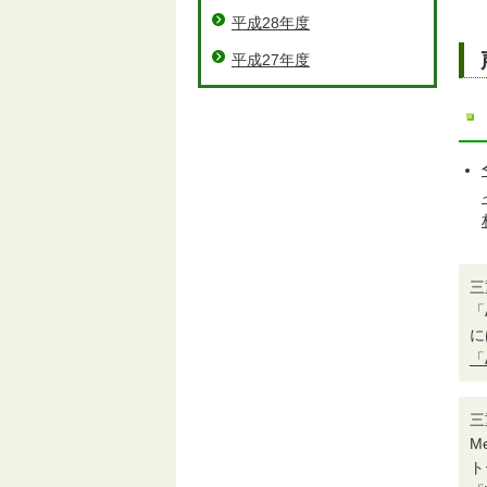
平成28年度
平成27年度
三
「
に
「
三
M
ト