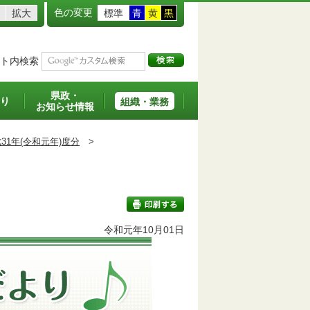
色の変更
拡大
標準
青
黄
黒
ト内検索
県政・
り
組織・業務
お知らせ情報
31年(令和元年)度分
>
令和元年10月01日
印刷する