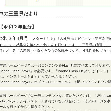
声の三重県だより
【令和２年度分】
令和２年4月号
スタートします！みえ県民力ビジョン・第三次行
イント」／感染症対策へのご協力をお願いします！／三重県の真珠、コ
材」／「みえの未来」伊賀くみひもの伝統をつなぎ、可能性を広げる（
重県ホームページでは一部コンテンツをFlash形式で作成しております
Adobe Flash Player」が必要です。「Adobe Flash Player」が
は、インストールをまず行ってからご覧ください。
Adobe Flash Player」のダウンロードはこちら （新しいウインドウ
重県ホームページでは一部コンテンツをご覧いただくには、「Windows Medi
edia Player」がインストールされていない場合には、下記のページを参考に「W
ールを行ってからお聴きください。